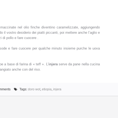
 maccinate nel olio finche diventino caramelizzate, aggiungendo
 il vostro desiderio dei piatti piccanti, poi mettere anche l’aglio e
 di pollo e fare cuocere .
 sode e fare cuocere per qualche minuto insieme purche le uova
e a base di farina di « teff ». L’
injera
serve da pane nella cucina
ngiato anche con del riso.
mments
Tags:
doro wot
,
etiopia
,
injera