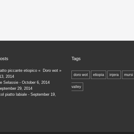
osts
Tags
tto piccante etiopico « Doro wot »
doro wot
etiopia
injera
mursi
13, 2014
e Selassie
October 6, 2014
valley
eptember 29, 2014
ol piatto labiale
September 19,