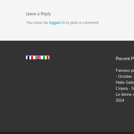
Leave a Reply
You must be
logged in
to post a comment.
Recent P
Famoso pia
October 
Haile Gebr
L’injera
S
Le donne c
2014