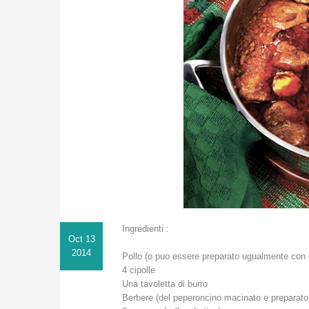
Ingredienti :
Oct 13
2014
Pollo (o puo essere preparato ugualmente con 
4 cipolle
Una tavoletta di burro
Berbere (del peperoncino macinato e preparato