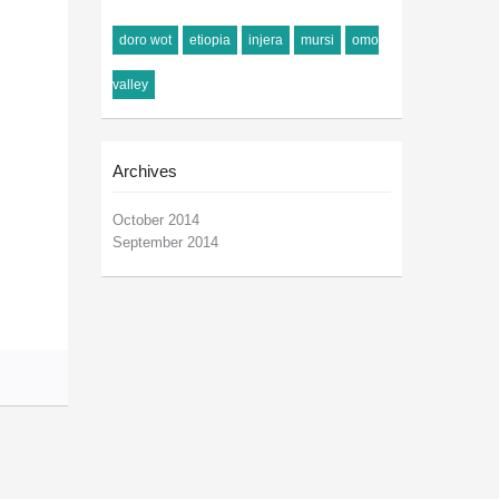
doro wot
etiopia
injera
mursi
omo
valley
Archives
October 2014
September 2014