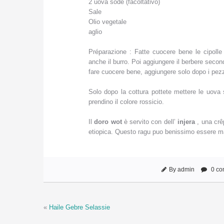
2 uova sode (facoltativo)
Sale
Olio vegetale
aglio
Préparazione : Fatte cuocere bene le cipolle
anche il burro. Poi aggiungere il berbere secondo
fare cuocere bene, aggiungere solo dopo i pezzi
Solo dopo la cottura pottete mettere le uova
prendino il colore rossicio.
Il
doro wot
è servito con dell’
injera
, una crêp
etiopica. Questo ragu puo benissimo essere ma
By admin
0 co
«
Haile Gebre Selassie