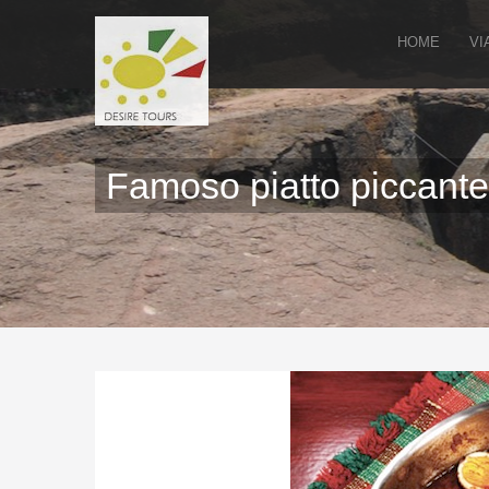
HOME
VI
Famoso piatto piccante