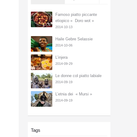
Famoso piatto piccante
etiopico « Doro wot »
2014-10-13
Haile Gebre Selassie
2014-10-06
L’injera
2014-09-29
Le donne col piatto labiale
2014-09-19
L’etnia dei « Mursi »
2014-09-19
Tags