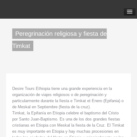
ACCUEIL
Peregrinación religiosa y fiesta de
VOYAGES
Timkat
NOUS CONNAÎTRE
CONTACT
Desire Tours Ethiopia tiene una grande experiencia en la
FAQ
organización de viajes religiosos o de peregrinación y
particularmente durante la fiesta e Timkat et Enero (Epifania) o
de Meskal en Septiembre (fiesta de la cruz).
Timkat, la Epifanía en Etiopia celebre el baptismo del Cristo
por Santo Juan-Baptismo. Es una de los dos grandes fiestas
cristianas en Etiopia con Meskal la fiesta de la Cruz. El Timkat
es muy importante en Etiopia y hay muchas procesiones en